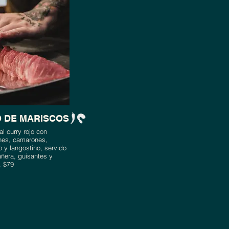
 DE MARISCOS
l curry rojo con
ones, camarones,
 y langostino, servido
añera, guisantes y
.. $79