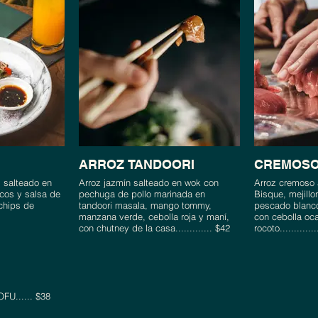
ARROZ TANDOORI
CREMOSO
l salteado en
Arroz jazmín salteado en wok con
Arroz cremoso a
cos y salsa de
pechuga de pollo marinada en
Bisque, mejill
chips de
tandoori masala, mango tommy,
pescado blanco
manzana verde, cebolla roja y maní,
con cebolla oc
con chutney de la casa............. $42
rocoto............
U...... $38