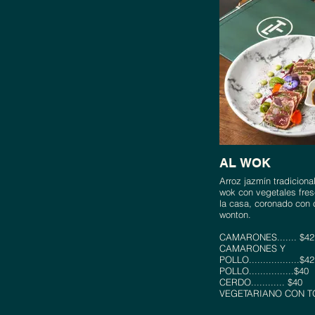
AL WOK
Arroz jazmín tradiciona
wok con vegetales fres
la casa, coronado con 
wonton.
CAMARONES....... $42
CAMARONES Y
POLLO..................$42
POLLO................$40
CERDO............ $40
VEGETARIANO CON TOF