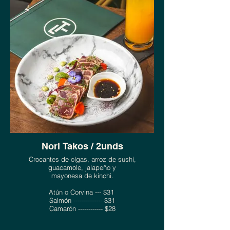
Nori Takos / 2unds
Crocantes de olgas, arroz de sushi,
guacamole, jalapeño y
mayonesa de kinchi.
Atún o Corvina --- $31
Salmón -------------- $31
Camarón ------------ $28