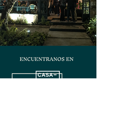
ENCUENTRANOS EN
Casa Cultural
Calle 70 #8-25 Bogotá Colombia
+57 3160564801